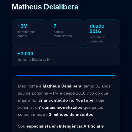
Matheus Delalibera
+3M
7
desde
2016
inscritos nos
canais
canais
monetizados
vivendo de
conteúdo
+3.000
alunos na Escola da IA
Meu nome é
Matheus Delalibera
, tenho 31 anos,
sou de Londrina – PR e desde 2016 vivo do que
mais amo:
criar conteúdo no YouTube
. Hoje
administro
7 canais monetizados
que juntos
somam mais de
3 milhões de inscritos
.
Sou
especialista em Inteligência Artificial e