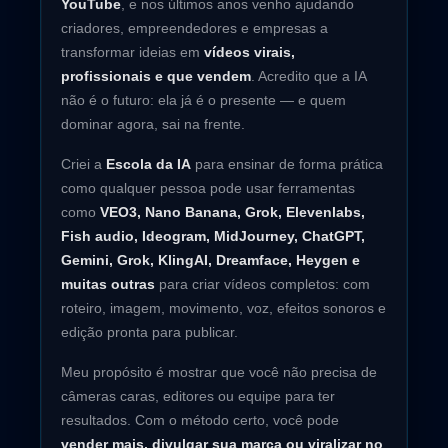
YouTube
, e nos últimos anos venho ajudando
criadores, empreendedores e empresas a
transformar ideias em
vídeos virais,
profissionais e que vendem
. Acredito que a IA
não é o futuro: ela já é o presente — e quem
dominar agora, sai na frente.
Criei a
Escola da IA
para ensinar de forma prática
como qualquer pessoa pode usar ferramentas
como
VEO3, Nano Banana, Grok, Elevenlabs,
Fish audio, Ideogram, MidJourney, ChatGPT,
Gemini, Grok, KlingAI, Dreamface, Heygen e
muitas outras
para criar vídeos completos: com
roteiro, imagem, movimento, voz, efeitos sonoros e
edição pronta para publicar.
Meu propósito é mostrar que você não precisa de
câmeras caras, editores ou equipe para ter
resultados. Com o método certo, você pode
vender mais, divulgar sua marca ou viralizar no