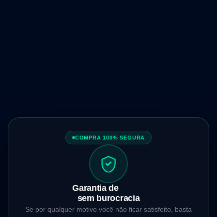
Acesso vitalício
Para sempre, sem mensalidade.
Atualizações futuras incluídas
Novas aulas e melhorias contínuas.
Grupo de alunos + suporte
Suporte contínuo para acelerar sua evolução.
COMPRA 100% SEGURA
Garantia de
7 dias
sem burocracia
Se por qualquer motivo você não ficar satisfeito, basta