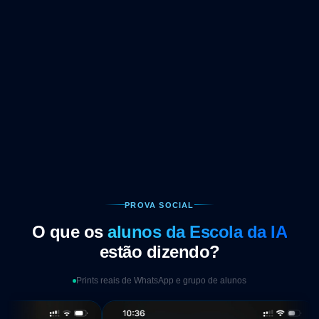
167
R$
-44% OFF
ou
12x de R$17,27
sem juros
Todos os módulos liberados imediatamente
Atualizações gratuitas para sempre
Certificado de conclusão incluso
Oferta por tempo limitado · Não perca esta chance
PROVA SOCIAL
O que os
alunos da Escola da IA
estão dizendo?
Prints reais de WhatsApp e grupo de alunos