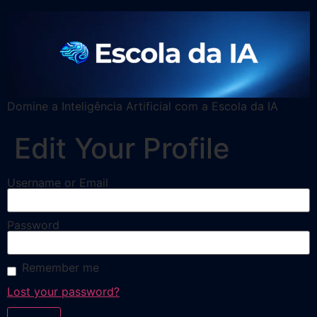
Domine a Inteligência Artificial com a Escola da IA
Edit Your Profile
Username or Email
Password
Remember me
Lost your password?